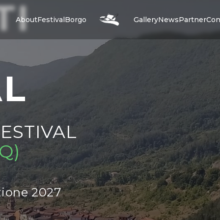
TI
About
Festival
Borgo
Gallery
News
Partner
Con
AL
FESTIVAL
Q)
zione 2027