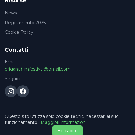
Risorse
News
Regolamento 2025
Cookie Policy
Contatti
Email
brigantifilmfestival@gmail.com
Seguici
Questo sito utilizza solo cookie tecnici necessari al suo
© 2026 Briganti Film Festival. Tutti i diritti riservati.
funzionamento.
Maggiori informazioni
Privacy & Cookies
Contattaci
Ho capito